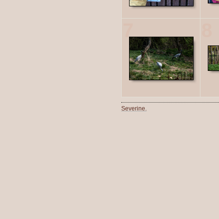
7
8
Severine.