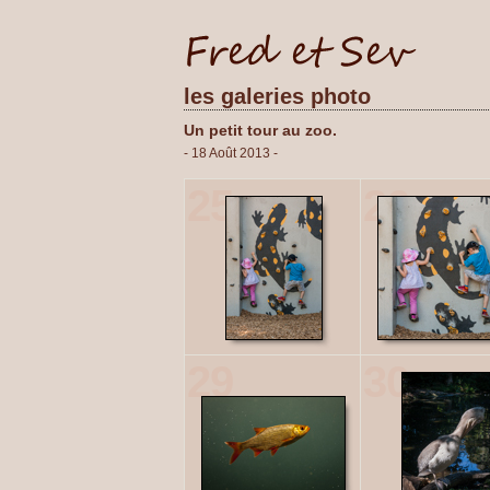
les galeries photo
Un petit tour au zoo.
- 18 Août 2013 -
25
26
29
30