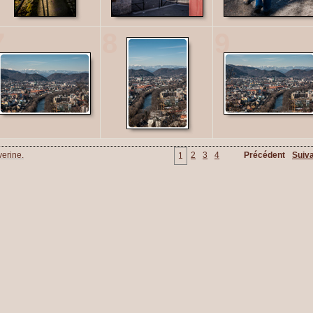
7
8
9
erine.
2
3
4
Précédent
Suiv
1