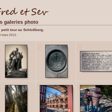
es galeries photo
 petit tour au Schloßberg.
3 mars 2013 -
1
2
3
4
5
6