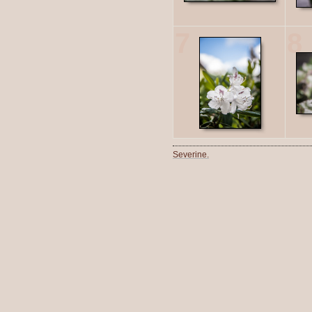
7
8
Severine.