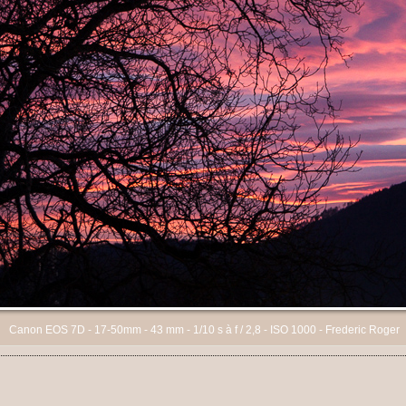
Canon EOS 7D - 17-50mm - 43 mm - 1/10 s à f / 2,8 - ISO 1000 - Frederic Roger