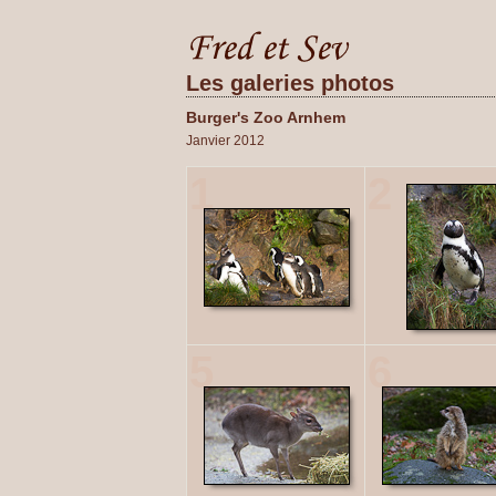
Les galeries photos
Burger's Zoo Arnhem
Janvier 2012
1
2
5
6