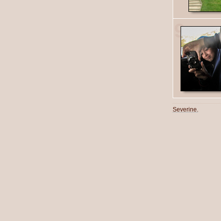
9
Severine.