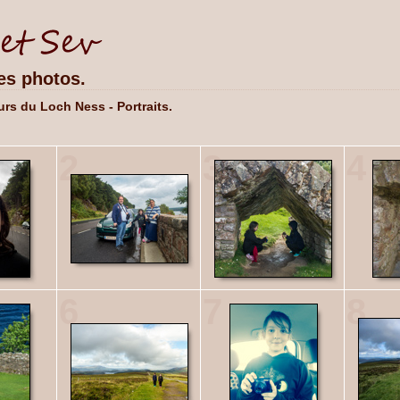
es photos.
rs du Loch Ness - Portraits.
2
3
4
6
7
8