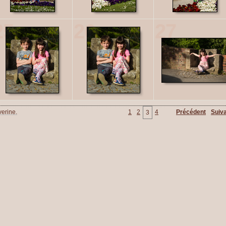
25
26
27
erine.
1
2
4
Précédent
Suiv
3