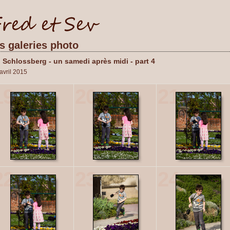
es galeries photo
 Schlossberg - un samedi après midi - part 4
avril 2015
19
20
21
22
23
24