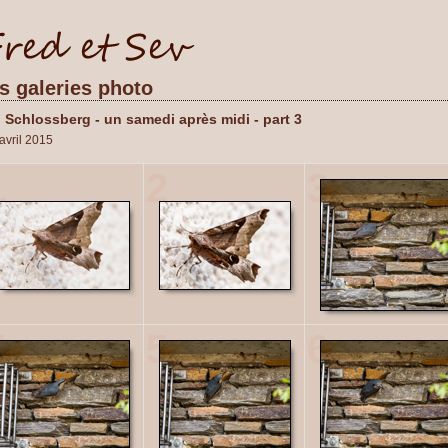
es galeries photo
 Schlossberg - un samedi après midi - part 3
avril 2015
1
2
3
4
5
6