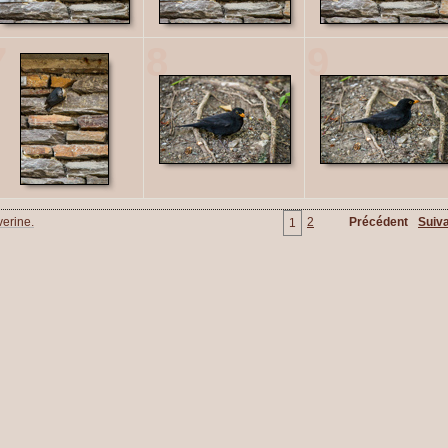
7
8
9
erine.
2
Précédent
Suiv
1