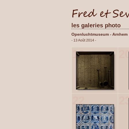
les galeries photo
Openluchtmuseum - Arnhem
- 13 Août 2014 -
19
2
22
2